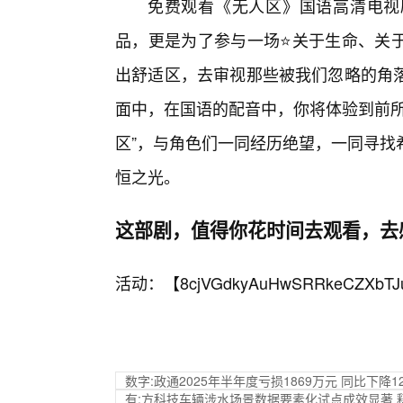
免费观看《无人区》国语高清电视
品，更是为了参与一场⭐关于生命、关
出舒适区，去审视那些被我们忽略的角
面中，在国语的配音中，你将体验到前所
区”，与角色们一同经历绝望，一同寻找
恒之光。
这部剧，值得你花时间去观看，去
活动：【
8cjVGdkyAuHwSRRkeCZXbTJ
数字:政通2025年半年度亏损1869万元 同比下降12
有:方科技车辆涉水场景数据要素化试点成效显著 