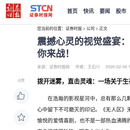
首页
快讯
要闻
股市
您当前的位置：
证券时报
>
公司
>
正文
震撼心灵的视觉盛宴：
你来战！
来源：证券时报网
作者：王石川
2026-02-08 
拨开迷雾，直击灵魂：一场关于生
点赞
在浩瀚的影视星河中，总有那么几
心中留下不可磨灭的印记。《无人区》
愉悦的爱情喜剧，也不是一部热血沸腾