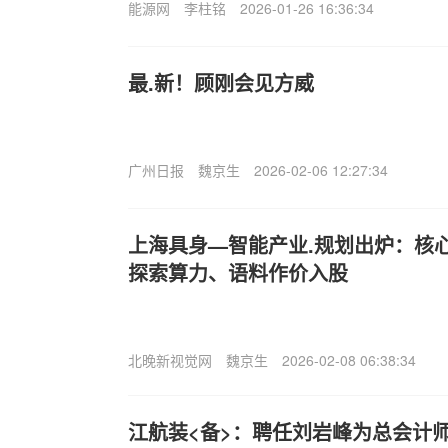
能源网
李柱铭
2026-01-26 16:36:34
最.新！顾刚会见方威
广州日报
魏京生
2026-02-06 12:27:34
上海具身—智能产业.规划出炉：核心
探索算力、语料作价入股
北晚新视觉网
魏京生
2026-02-08 06:38:34
江航装<备>：聘任刘岩峰为总会计