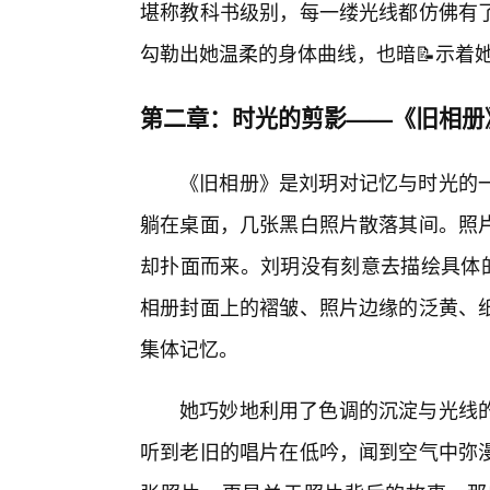
堪称教科书级别，每一缕光线都仿佛有
勾勒出她温柔的身体曲线，也暗📝示着
第二章：时光的剪影——《旧相册
《旧相册》是刘玥对记忆与时光的
躺在桌面，几张黑白照片散落其间。照片
却扑面而来。刘玥没有刻意去描绘具体的
相册封面上的褶皱、照片边缘的泛黄、纸
集体记忆。
她巧妙地利用了色调的沉淀与光线
听到老旧的唱片在低吟，闻到空气中弥