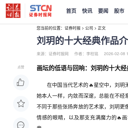
首页
快讯
要闻
股市
您当前的位置：
证券时报
>
公司
>
正文
刘玥的十大经典作品介
来源：证券时报网
作者：李柱铭
2026-02-08 
画坛的低语与回响：刘玥的十大经
点赞
在中国当代艺术的🔥星空中，刘玥
她本人一样，内敛而深邃，总能在不经
不同于那些张扬奔放的艺术家，刘玥更
情感的眼睛，以及那支充满魔力的🔥